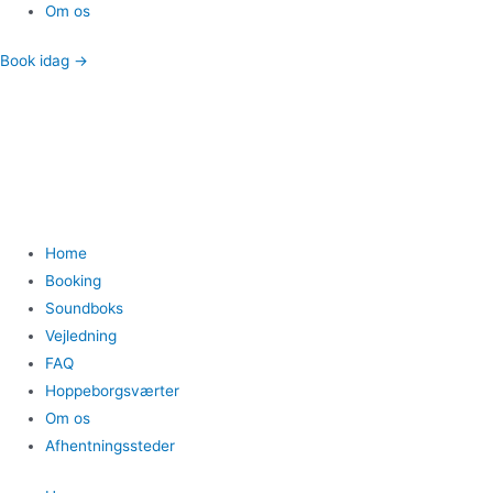
Om os
Book idag →
Home
Booking
Soundboks
Vejledning
FAQ
Hoppeborgsværter
Om os
Afhentningssteder