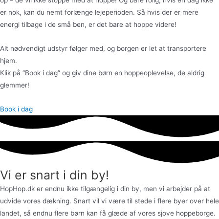
op – de vil ikke stoppe med at hoppe! Og bare rolig, hvis én dag ikke
er nok, kan du nemt forlænge lejeperioden. Så hvis der er mere
energi tilbage i de små ben, er det bare at hoppe videre!
Alt nødvendigt udstyr følger med, og borgen er let at transportere
hjem.
Klik på “Book i dag” og giv dine børn en hoppeoplevelse, de aldrig
glemmer!
Book i dag
Vi er snart i din by!
HopHop.dk er endnu ikke tilgængelig i din by, men vi arbejder på at
udvide vores dækning. Snart vil vi være til stede i flere byer over hele
landet, så endnu flere børn kan få glæde af vores sjove hoppeborge.