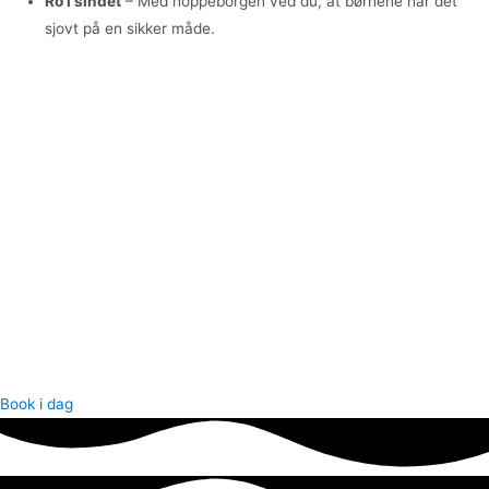
Ro i sindet
– Med hoppeborgen ved du, at børnene har det
sjovt på en sikker måde.
Book i dag