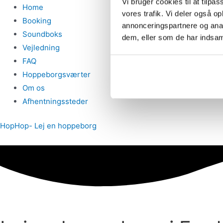
Vi bruger cookies til at tilpas
Home
vores trafik. Vi deler også 
Booking
annonceringspartnere og anal
Soundboks
dem, eller som de har indsaml
Vejledning
FAQ
Hoppeborgsværter
Om os
Afhentningssteder
HopHop- Lej en hoppeborg