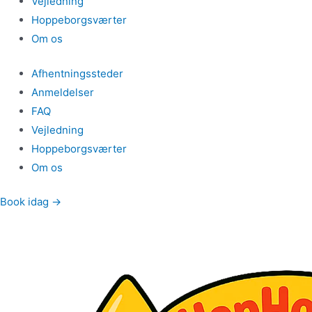
Vejledning
Hoppeborgsværter
Om os
Afhentningssteder
Anmeldelser
FAQ
Vejledning
Hoppeborgsværter
Om os
Book idag →