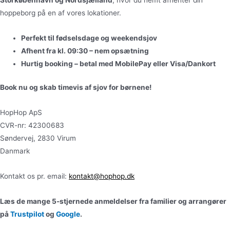
Storkøbenhavn og Nordsjælland
, hvor du nemt afhenter din
hoppeborg på en af vores lokationer.
Perfekt til fødselsdage og weekendsjov
Afhent fra kl. 09:30 – nem opsætning
Hurtig booking – betal med MobilePay eller Visa/Dankort
Book nu og skab timevis af sjov for børnene!
HopHop ApS
CVR-nr: 42300683
Søndervej, 2830 Virum
Danmark
Kontakt os pr. email:
kontakt@hophop.dk
Læs de mange 5-stjernede anmeldelser fra familier og arrangører
på
Trustpilot
og
Google
.