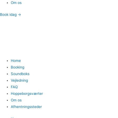
Om os
Book idag →
Home
Booking
Soundboks
Vejledning
FAQ
Hoppeborgsværter
Om os
Afhentningssteder