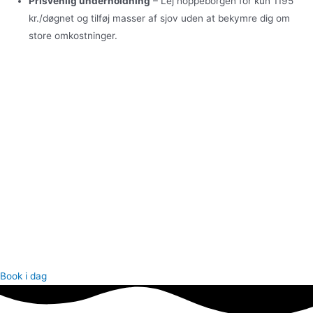
Prisvenlig underholdning
– Lej hoppeborgen for kun 1195
kr./døgnet og tilføj masser af sjov uden at bekymre dig om
store omkostninger.
Book i dag