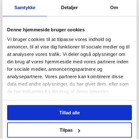
Samtykke
Detaljer
Om
Når du har lejet en hoppeborg skal du selv hente den på
bookingdagen. Klik på videoen og se hvordan Jonas pakker
hoppeborgen, blæser og sækkevogn ind i bilen.
Denne hjemmeside bruger cookies
Vi bruger cookies til at tilpasse vores indhold og
annoncer, til at vise dig funktioner til sociale medier og til
at analysere vores trafik. Vi deler også oplysninger om
din brug af vores hjemmeside med vores partnere inden
for sociale medier, annonceringspartnere og
analysepartnere. Vores partnere kan kombinere disse
data med andre oplysninger, du har givet dem, eller som
de har indsamlet fra din brug af deres tjenester.
Tillad alle
Sådan opsætter du hoppeborgen
Tilpas
Klik på videoen og se hoppeborgen blive pustet op. Bemærk at