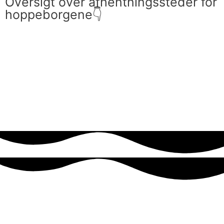
Oversigt over afhentningssteder for
hoppeborgene👇