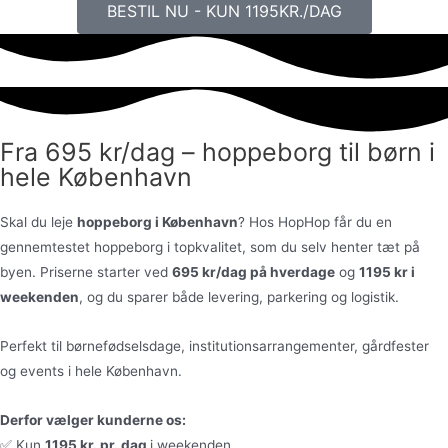
BESTIL NU - KUN 1195KR./DAG
Fra 695 kr/dag – hoppeborg til børn i
hele København
Skal du leje
hoppeborg i København
? Hos HopHop får du en
gennemtestet hoppeborg i topkvalitet, som du selv henter tæt på
byen. Priserne starter ved
695 kr/dag på hverdage
og
1195 kr i
weekenden
, og du sparer både levering, parkering og logistik.
Perfekt til børnefødselsdage, institutionsarrangementer, gårdfester
og events i hele København.
Derfor vælger kunderne os:
✅ Kun
1195 kr. pr. dag
i weekenden