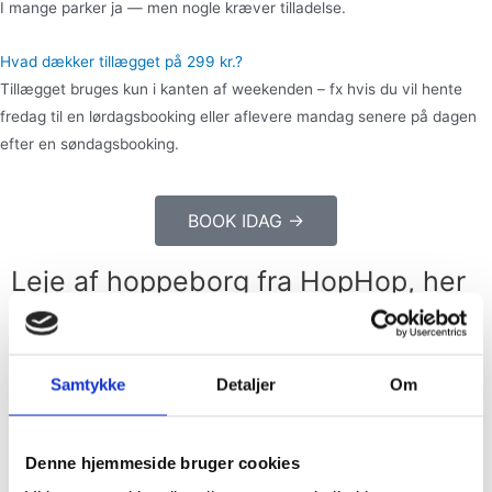
I mange parker ja — men nogle kræver tilladelse.
Hvad dækker tillægget på 299 kr.?
Tillægget bruges kun i kanten af weekenden – fx hvis du vil hente
fredag til en lørdagsbooking eller aflevere mandag senere på dagen
efter en søndagsbooking.
BOOK IDAG →
Leje af hoppeborg fra HopHop, her
er det praktiske...
Sådan får du hoppeborgen med
hjem
Samtykke
Detaljer
Om
Når du har lejet en hoppeborg skal du selv hente den på
Denne hjemmeside bruger cookies
bookingdagen. Klik på videoen og se hvordan Jonas pakker
hoppeborgen, blæser og sækkevogn ind i bilen.