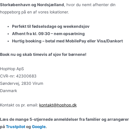
Storkøbenhavn og Nordsjælland
, hvor du nemt afhenter din
hoppeborg på en af vores lokationer.
Perfekt til fødselsdage og weekendsjov
Afhent fra kl. 09:30 – nem opsætning
Hurtig booking – betal med MobilePay eller Visa/Dankort
Book nu og skab timevis af sjov for børnene!
HopHop ApS
CVR-nr: 42300683
Søndervej, 2830 Virum
Danmark
Kontakt os pr. email:
kontakt@hophop.dk
Læs de mange 5-stjernede anmeldelser fra familier og arrangører
på
Trustpilot
og
Google
.