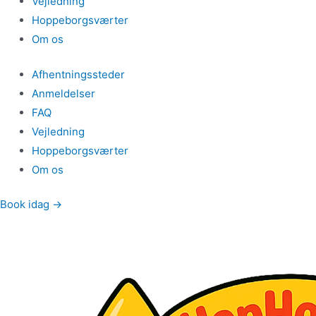
Vejledning
Hoppeborgsværter
Om os
Afhentningssteder
Anmeldelser
FAQ
Vejledning
Hoppeborgsværter
Om os
Book idag →