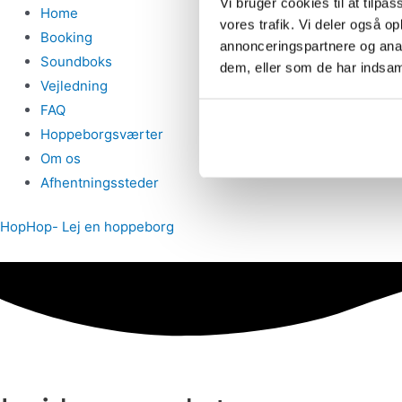
Vi bruger cookies til at tilpas
Home
vores trafik. Vi deler også 
Booking
annonceringspartnere og anal
Soundboks
dem, eller som de har indsaml
Vejledning
FAQ
Hoppeborgsværter
Om os
Afhentningssteder
HopHop- Lej en hoppeborg