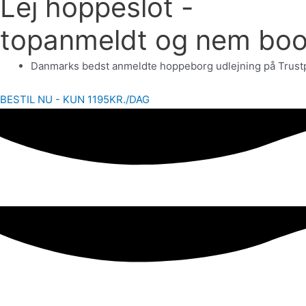
Lej hoppeslot -
topanmeldt og nem boo
Danmarks bedst anmeldte hoppeborg udlejning på Trustpilo
BESTIL NU - KUN 1195KR./DAG