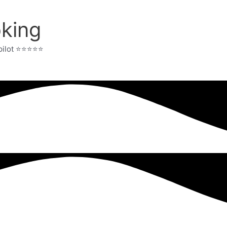
king
t ⭐️⭐️⭐️⭐️⭐️