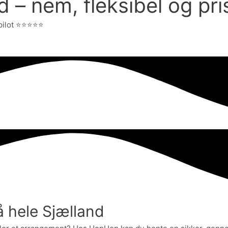
 – nem, fleksibel og pri
t ⭐️⭐️⭐️⭐️⭐️
å hele Sjælland