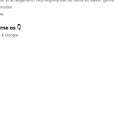
 eller et arrangement? Hos HopHop kan du hente en sikker, gen
inutter.
te.
rne os 👇
t & Google