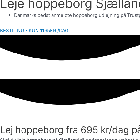
Leje hoppeborg Sjælland
Danmarks bedst anmeldte hoppeborg udlejning på Trustpilo
BESTIL NU - KUN 1195KR./DAG
Lej hoppeborg fra 695 kr/dag p