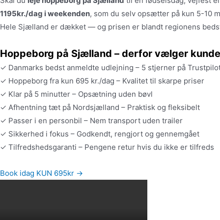
Skal du
leje hoppeborg på Sjælland
til en fødselsdag, vejfest
1195kr./dag i weekenden
, som du selv opsætter på kun 5-10 m
Hele Sjælland er dækket — og prisen er blandt regionens beds
Hoppeborg på Sjælland – derfor vælger kunde
✓ Danmarks bedst anmeldte udlejning – 5 stjerner på Trustpilo
✓ Hoppeborg fra kun 695 kr./dag – Kvalitet til skarpe priser
✓ Klar på 5 minutter – Opsætning uden bøvl
✓ Afhentning tæt på Nordsjælland – Praktisk og fleksibelt
✓ Passer i en personbil – Nem transport uden trailer
✓ Sikkerhed i fokus – Godkendt, rengjort og gennemgået
✓ Tilfredshedsgaranti – Pengene retur hvis du ikke er tilfreds
Book idag KUN 695kr →