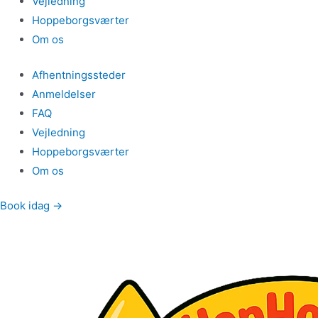
Vejledning
Hoppeborgsværter
Om os
Afhentningssteder
Anmeldelser
FAQ
Vejledning
Hoppeborgsværter
Om os
Book idag →