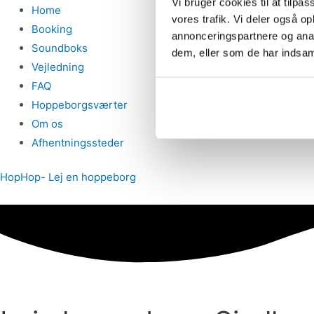
Vi bruger cookies til at tilpas
Home
vores trafik. Vi deler også 
Booking
annonceringspartnere og anal
Soundboks
dem, eller som de har indsaml
Vejledning
FAQ
Hoppeborgsværter
Om os
Afhentningssteder
HopHop- Lej en hoppeborg